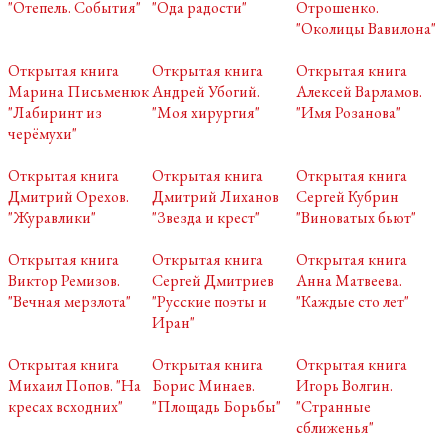
"Отепель. События"
"Ода радости"
Отрошенко.
"Околицы Вавилона"
Открытая книга
Открытая книга
Открытая книга
Марина Письменюк
Андрей Убогий.
Алексей Варламов.
"Лабиринт из
"Моя хирургия"
"Имя Розанова"
черёмухи"
Открытая книга
Открытая книга
Открытая книга
Дмитрий Орехов.
Дмитрий Лиханов
Сергей Кубрин
"Журавлики"
"Звезда и крест"
"Виноватых бьют"
Открытая книга
Открытая книга
Открытая книга
Виктор Ремизов.
Сергей Дмитриев
Анна Матвеева.
"Вечная мерзлота"
"Русские поэты и
"Каждые сто лет"
Иран"
Открытая книга
Открытая книга
Открытая книга
Михаил Попов. "На
Борис Минаев.
Игорь Волгин.
кресах всходних"
"Площадь Борьбы"
"Странные
сближенья"