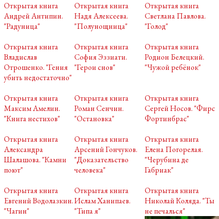
Открытая книга
Открытая книга
Открытая книга
Андрей Антипин.
Надя Алексеева.
Светлана Павлова.
"Радуница"
"Полунощница"
"Голод"
Открытая книга
Открытая книга
Открытая книга
Владислав
София Эззиати.
Родион Белецкий.
Отрошенко. "Гения
"Герои снов"
"Чужой ребёнок"
убить недостаточно"
Открытая книга
Открытая книга
Открытая книга
Максим Амелин.
Роман Сенчин.
Сергей Носов. "Фирс
"Книга нестихов"
"Остановка"
Фортинбрас"
Открытая книга
Открытая книга
Открытая книга
Александра
Арсений Гончуков.
Елена Погорелая.
Шалашова. "Камни
"Доказательство
"Черубина де
поют"
человека"
Габриак"
Открытая книга
Открытая книга
Открытая книга
Евгений Водолазкин.
Ислам Ханипаев.
Николай Коляда. "Ты
"Чагин"
"Типа я"
не печалься"