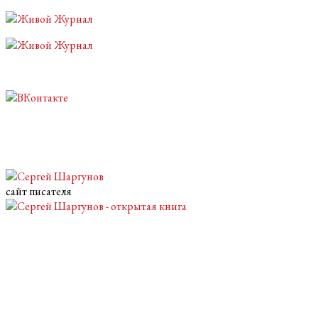
Перейти
к
основному
содержанию
сайт писателя