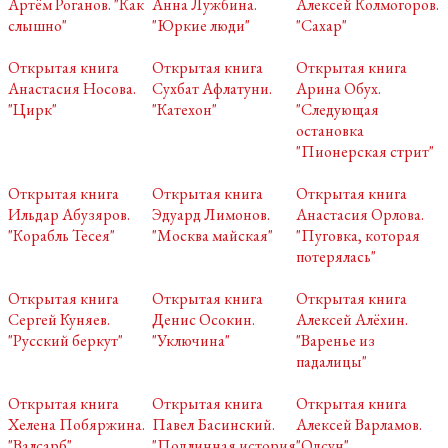
Артём Роганов. "Как
Анна Лужбина.
Алексей Колмогоров.
слышно"
"Юркие люди"
"Сахар"
Открытая книга
Открытая книга
Открытая книга
Анастасия Носова.
Сухбат Афлатуни.
Арина Обух.
"Цирк"
"Катехон"
"Следующая
остановка
"Пионерская стрит"
Открытая книга
Открытая книга
Открытая книга
Ильдар Абузяров.
Эдуард Лимонов.
Анастасия Орлова.
"Корабль Тесея"
"Москва майская"
"Пуговка, которая
потерялась"
Открытая книга
Открытая книга
Открытая книга
Сергей Куняев.
Денис Осокин.
Алексей Алёхин.
"Русский беркут"
"Уключина"
"Варенье из
падалицы"
Открытая книга
Открытая книга
Открытая книга
Хелена Побяржина.
Павел Басинский.
Алексей Варламов.
"Валсарб"
"Подлинная история
"Одсун"