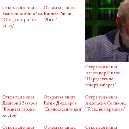
Открытая книга
Открытая книга
Екатерина Манойло.
Кирилл Рябов.
"Отец смотрит на
"Лихо"
запад"
Открытая книга
Александр Нилин.
"Переделкино:
поверх заборов"
Открытая книга
Открытая книга
Открытая книга
Дмитрий Захаров.
Рагим Джафаров.
Анастасия Сопикова.
"Комитет охраны
"Его последние дни"
"Тоска по окраинам"
мостов"
Открытая книга
Открытая книга
Открытая книга