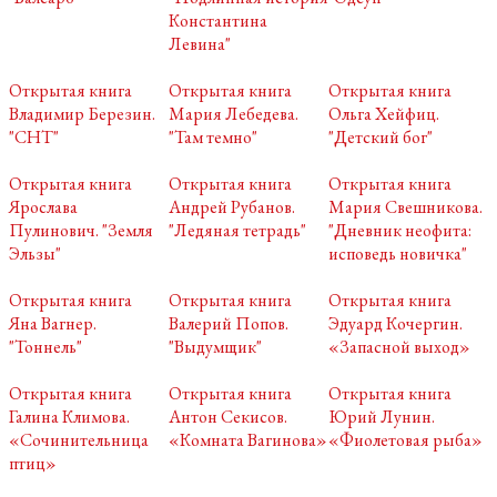
Константина
Левина"
Открытая книга
Открытая книга
Открытая книга
Владимир Березин.
Мария Лебедева.
Ольга Хейфиц.
"СНТ"
"Там темно"
"Детский бог"
Открытая книга
Открытая книга
Открытая книга
Ярослава
Андрей Рубанов.
Мария Свешникова.
Пулинович. "Земля
"Ледяная тетрадь"
"Дневник неофита:
Эльзы"
исповедь новичка"
Открытая книга
Открытая книга
Открытая книга
Яна Вагнер.
Валерий Попов.
Эдуард Кочергин.
"Тоннель"
"Выдумщик"
«Запасной выход»
Открытая книга
Открытая книга
Открытая книга
Галина Климова.
Антон Секисов.
Юрий Лунин.
«Сочинительница
«Комната Вагинова»
«Фиолетовая рыба»
птиц»