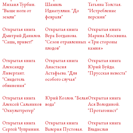
Михаил Турбин.
Шамиль
Татьяна Толстая.
"Выше ноги от
Идиатуллин. "До
"Истребление
земли"
февраля"
персиян"
Открытая книга
Открытая книга
Открытая книга
Дмитрий Данилов.
Вера Богданова.
Марина Москвина.
"Саша, привет!"
"Сезон отравленных
«Три стороны
плодов"
камня»
Открытая книга
Открытая книга
Открытая книга
Александр
Анастасия
Юрий Буйда.
Ливергант.
Астафьева. "Для
"Прусская невеста"
"Свидетель
особого случая"
обвинения"
Открытая книга
Юрий Козлов. "Белая
Открытая книга
Алексей Сальников
вода"
Ася Володиной.
"Оккульттрегер"
"Протагонист"
Открытая книга
Открытая книга
Открытая книга
Сергей Чупринин.
Валерия Пустовая.
Владислав