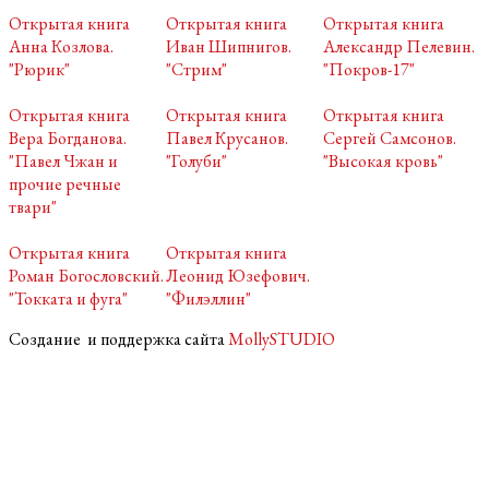
Открытая книга
Открытая книга
Открытая книга
Анна Козлова.
Иван Шипнигов.
Александр Пелевин.
"Рюрик"
"Стрим"
"Покров-17"
Открытая книга
Открытая книга
Открытая книга
Вера Богданова.
Павел Крусанов.
Сергей Самсонов.
"Павел Чжан и
"Голуби"
"Высокая кровь"
прочие речные
твари"
Открытая книга
Открытая книга
Роман Богословский.
Леонид Юзефович.
"Токката и фуга"
"Филэллин"
Создание и поддержка сайта
MollySTUDIO