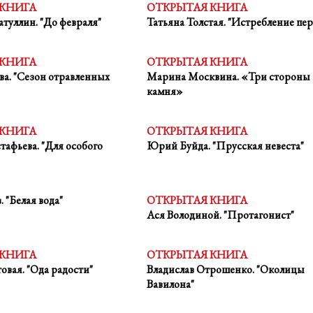
 КНИГА
ОТКРЫТАЯ КНИГА
уллин. "До февраля"
Татьяна Толстая. "Истребление пе
 КНИГА
ОТКРЫТАЯ КНИГА
ва. "Сезон отравленных
Марина Москвина. «Три стороны
камня»
 КНИГА
ОТКРЫТАЯ КНИГА
тафьева. "Для особого
Юрий Буйда. "Прусская невеста"
 "Белая вода"
ОТКРЫТАЯ КНИГА
Ася Володиной. "Протагонист"
 КНИГА
ОТКРЫТАЯ КНИГА
овая. "Ода радости"
Владислав Отрошенко. "Околицы
Вавилона"