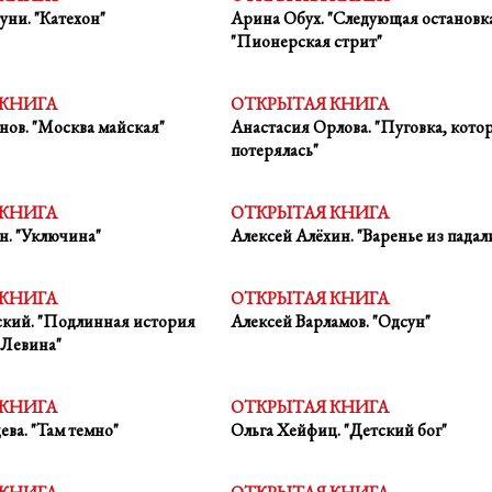
уни. "Катехон"
Арина Обух. "Следующая остановк
"Пионерская стрит"
 КНИГА
ОТКРЫТАЯ КНИГА
ов. "Москва майская"
Анастасия Орлова. "Пуговка, кото
потерялась"
 КНИГА
ОТКРЫТАЯ КНИГА
. "Уключина"
Алексей Алёхин. "Варенье из пада
 КНИГА
ОТКРЫТАЯ КНИГА
ский. "Подлинная история
Алексей Варламов. "Одсун"
 Левина"
 КНИГА
ОТКРЫТАЯ КНИГА
ва. "Там темно"
Ольга Хейфиц. "Детский бог"