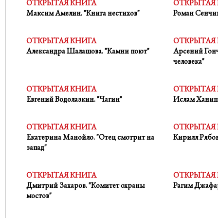
ОТКРЫТАЯ КНИГА
ОТКРЫТАЯ
Максим Амелин. "Книга нестихов"
Роман Сенчин
ОТКРЫТАЯ КНИГА
ОТКРЫТАЯ
Александра Шалашова. "Камни поют"
Арсений Гонч
человека"
ОТКРЫТАЯ КНИГА
ОТКРЫТАЯ
Евгений Водолазкин. "Чагин"
Ислам Ханипа
ОТКРЫТАЯ КНИГА
ОТКРЫТАЯ
Екатерина Манойло. "Отец смотрит на
Кирилл Рябов
запад"
ОТКРЫТАЯ КНИГА
ОТКРЫТАЯ
Дмитрий Захаров. "Комитет охраны
Рагим Джафар
мостов"