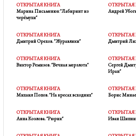
ОТКРЫТАЯ КНИГА
ОТКРЫТАЯ
Марина Письменюк "Лабиринт из
Андрей Убоги
черёмухи"
ОТКРЫТАЯ КНИГА
ОТКРЫТАЯ
Дмитрий Орехов. "Журавлики"
Дмитрий Лиха
ОТКРЫТАЯ КНИГА
ОТКРЫТАЯ
Виктор Ремизов. "Вечная мерзлота"
Сергей Дмитр
Иран"
ОТКРЫТАЯ КНИГА
ОТКРЫТАЯ
Михаил Попов. "На кресах всходних"
Борис Минае
ОТКРЫТАЯ КНИГА
ОТКРЫТАЯ
Анна Козлова. "Рюрик"
Иван Шипниг
ОТКРЫТАЯ КНИГА
ОТКРЫТАЯ