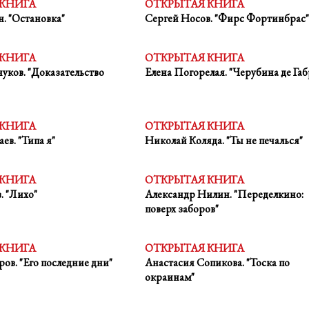
 КНИГА
ОТКРЫТАЯ КНИГА
. "Остановка"
Сергей Носов. "Фирс Фортинбрас"
 КНИГА
ОТКРЫТАЯ КНИГА
уков. "Доказательство
Елена Погорелая. "Черубина де Габ
 КНИГА
ОТКРЫТАЯ КНИГА
ев. "Типа я"
Николай Коляда. "Ты не печалься"
 КНИГА
ОТКРЫТАЯ КНИГА
. "Лихо"
Александр Нилин. "Переделкино:
поверх заборов"
 КНИГА
ОТКРЫТАЯ КНИГА
ов. "Его последние дни"
Анастасия Сопикова. "Тоска по
окраинам"